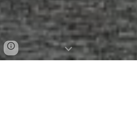
Despre JCI Târgu-Mureș
Înființată în 2009, JCI Târgug Mureș s-a impus de-a
lungul timpului ca o organizație care le
oferă
antreprenorilor și profesioniștilor
din diverse