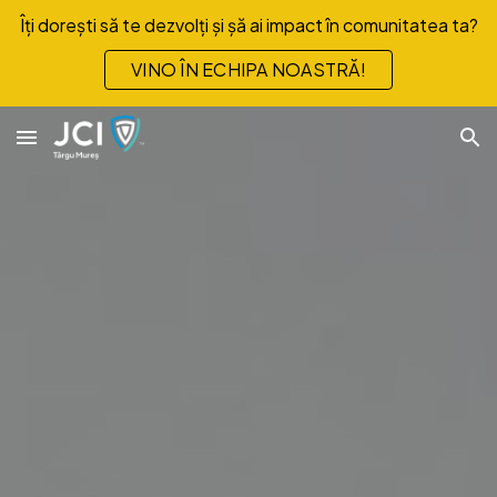
Îți dorești să te dezvolți și șă ai impact în comunitatea ta?
Skip to main content
Skip to navigation
VINO ÎN ECHIPA NOASTRĂ!