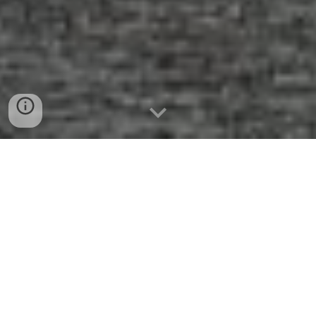
Despre JCI Târgu-Mureș
Înființată în 2009, JCI Târgug Mureș s-a impus de-a
lungul timpului ca o organizație care le
oferă
antreprenorilor și profesioniștilor
din diverse