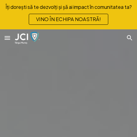
Îți dorești să te dezvolți și șă ai impact în comunitatea ta?
Skip to main content
Skip to navigation
VINO ÎN ECHIPA NOASTRĂ!