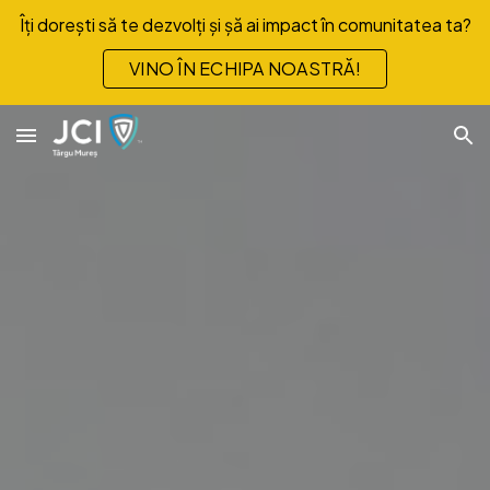
Îți dorești să te dezvolți și șă ai impact în comunitatea ta?
Skip to main content
Skip to navigation
VINO ÎN ECHIPA NOASTRĂ!