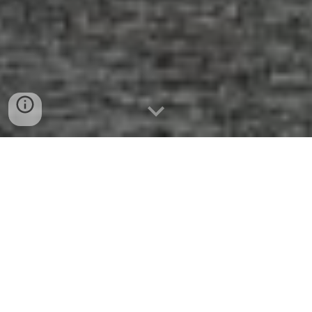
Despre JCI Târgu-Mureș
Înființată în 2009, JCI Târgug Mureș s-a impus de-a
lungul timpului ca o organizație care le
oferă
antreprenorilor și profesioniștilor
din diverse